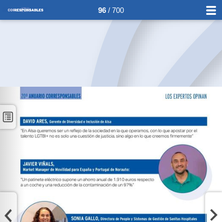
96
/ 700