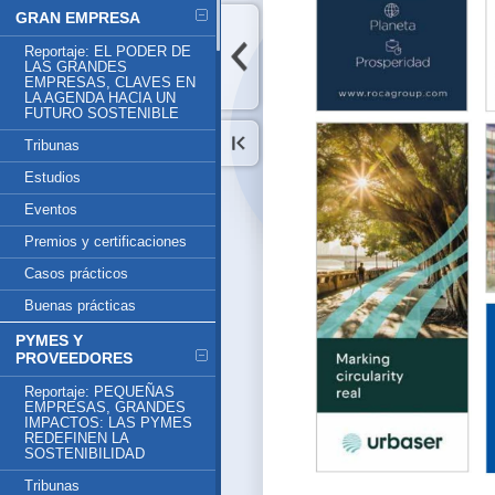
GRAN EMPRESA
Reportaje: EL PODER DE
LAS GRANDES
EMPRESAS, CLAVES EN
LA AGENDA HACIA UN
FUTURO SOSTENIBLE
Tribunas
Estudios
Eventos
Premios y certificaciones
Casos prácticos
Buenas prácticas
PYMES Y
PROVEEDORES
Reportaje: PEQUEÑAS
EMPRESAS, GRANDES
IMPACTOS: LAS PYMES
REDEFINEN LA
SOSTENIBILIDAD
Tribunas