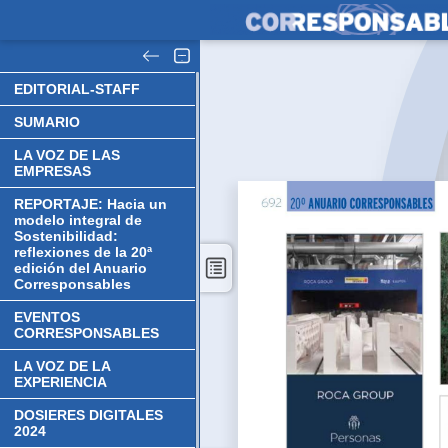
EDITORIAL-STAFF
SUMARIO
LA VOZ DE LAS
EMPRESAS
REPORTAJE: Hacia un
modelo integral de
Sostenibilidad:
reflexiones de la 20ª
edición del Anuario
Corresponsables
EVENTOS
CORRESPONSABLES
LA VOZ DE LA
EXPERIENCIA
DOSIERES DIGITALES
2024