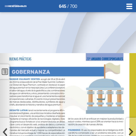
645
/ 700