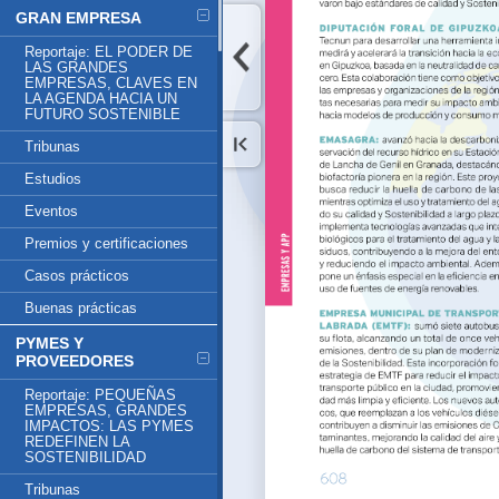
GRAN EMPRESA
Reportaje: EL PODER DE
LAS GRANDES
EMPRESAS, CLAVES EN
LA AGENDA HACIA UN
FUTURO SOSTENIBLE
Tribunas
Estudios
Eventos
Premios y certificaciones
Casos prácticos
Buenas prácticas
PYMES Y
PROVEEDORES
Reportaje: PEQUEÑAS
EMPRESAS, GRANDES
IMPACTOS: LAS PYMES
REDEFINEN LA
SOSTENIBILIDAD
Tribunas