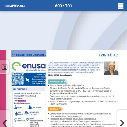
600
/ 700