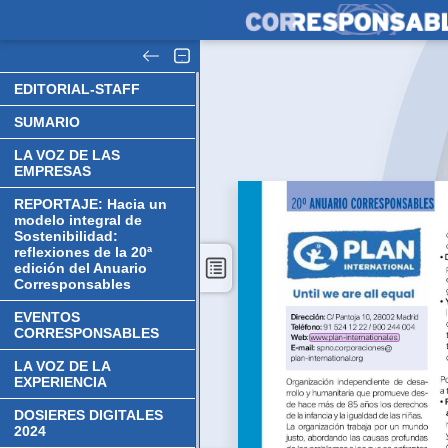
EDITORIAL-STAFF
SUMARIO
LA VOZ DE LAS
EMPRESAS
REPORTAJE: Hacia un
modelo integral de
Sostenibilidad:
reflexiones de la 20ª
edición del Anuario
Corresponsables
EVENTOS
CORRESPONSABLES
LA VOZ DE LA
EXPERIENCIA
DOSIERES DIGITALES
2024