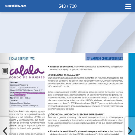
543
/ 700