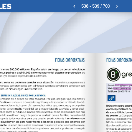
538 - 539
/ 700