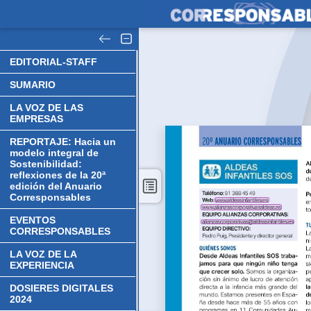
EDITORIAL-STAFF
SUMARIO
LA VOZ DE LAS
EMPRESAS
REPORTAJE: Hacia un
modelo integral de
Sostenibilidad:
reflexiones de la 20ª
edición del Anuario
Corresponsables
EVENTOS
CORRESPONSABLES
LA VOZ DE LA
EXPERIENCIA
DOSIERES DIGITALES
2024