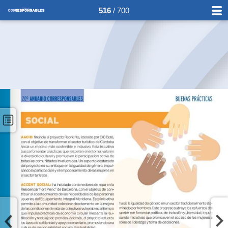
516
/ 700