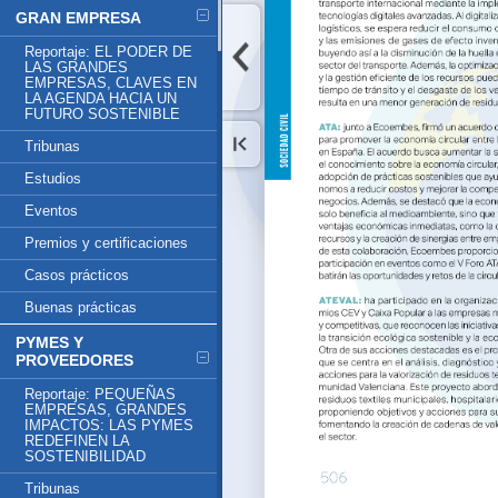
GRAN EMPRESA
Reportaje: EL PODER DE
LAS GRANDES
EMPRESAS, CLAVES EN
LA AGENDA HACIA UN
FUTURO SOSTENIBLE
Tribunas
Estudios
Eventos
Premios y certificaciones
Casos prácticos
Buenas prácticas
PYMES Y
PROVEEDORES
Reportaje: PEQUEÑAS
EMPRESAS, GRANDES
IMPACTOS: LAS PYMES
REDEFINEN LA
SOSTENIBILIDAD
Tribunas