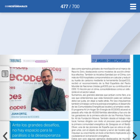
477
/ 700