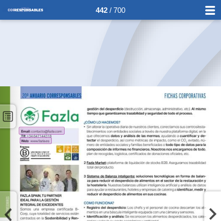
442
/ 700