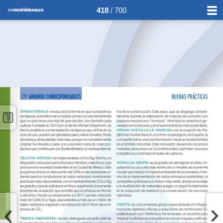
418
/ 700