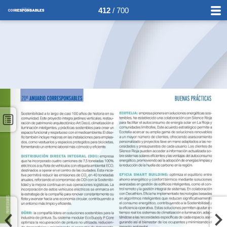
412
/ 700