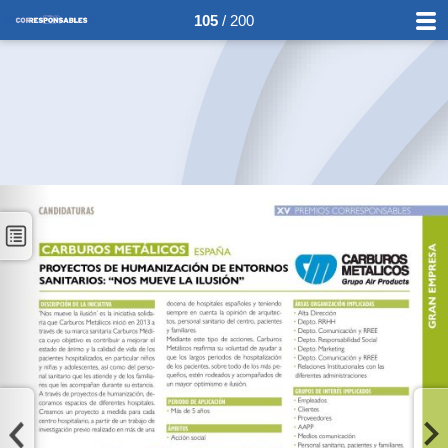
105
/ 200