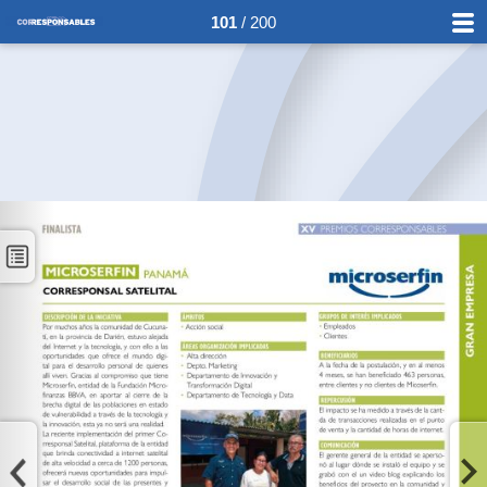
101
/ 200