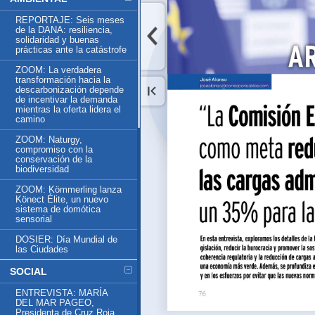
REPORTAJE: Seis meses
de la DANA: resiliencia,
solidaridad y buenas
prácticas ante la catástrofe
ZOOM: La verdadera
transformación hacia la
descarbonización depende
de incentivar la demanda
mientras la oferta lidera el
camino
ZOOM: Naturgy,
compromiso con la
conservación de la
biodiversidad
ZOOM: Kömmerling lanza
Könect Élite, un nuevo
sistema de domótica
sensorial
DOSIER: Día Mundial de
las Ciudades
SOCIAL
ENTREVISTA: MARÍA
DEL MAR PAGEO,
Presidenta de Cruz Roja