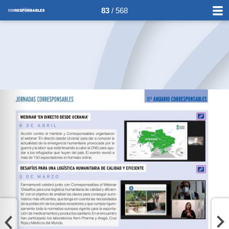
83
/ 568