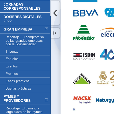
JORNADAS
CORRESPONSABLES
DOSIERES DIGITALES
2022
GRAN EMPRESA
Reportaje: El compromiso
de las grandes empresas
con la Sostenibilidad
Tribunas
Estudios
Eventos
Premios
Casos prácticos
Buenas prácticas
PYMES Y
PROVEEDORES
Reportaje: El camino a
largo plazo de las pymes