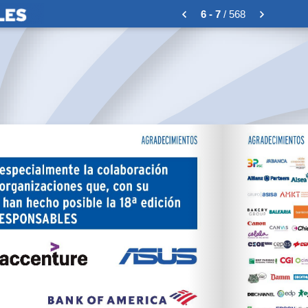
6 - 7
/ 568