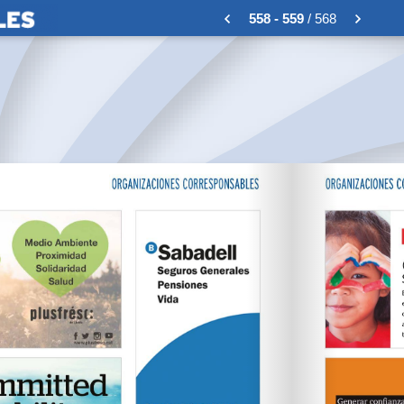
558 - 559
/ 568