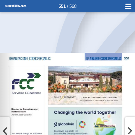
551
/ 568