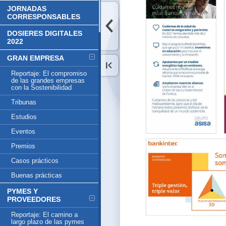
JORNADAS
CORRESPONSABLES
DOSIERES DIGITALES
2022
GRAN EMPRESA
Reportaje: El compromiso
de las grandes empresas
con la Sostenibilidad
Tribunas
Estudios
Eventos
Premios
Casos prácticos
Buenas prácticas
PYMES Y
PROVEEDORES
Reportaje: El camino a
largo plazo de las pymes