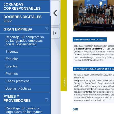
JORNADAS
CORRESPONSABLES
DOSIERES DIGITALES
2022
GRAN EMPRESA
Reportaje: El compromiso
de las grandes empresas
con la Sostenibilidad
Tribunas
Estudios
Eventos
Premios
Casos prácticos
Buenas prácticas
PYMES Y
PROVEEDORES
Reportaje: El camino a
largo plazo de las pymes