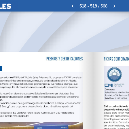
518 - 519
/ 568