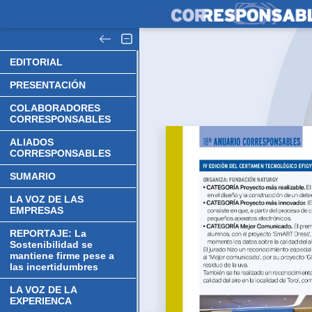
EDITORIAL
PRESENTACIÓN
COLABORADORES
CORRESPONSABLES
ALIADOS
CORRESPONSABLES
SUMARIO
LA VOZ DE LAS
EMPRESAS
REPORTAJE: La
Sostenibilidad se
mantiene firme pese a
las incertidumbres
LA VOZ DE LA
EXPERIENCA