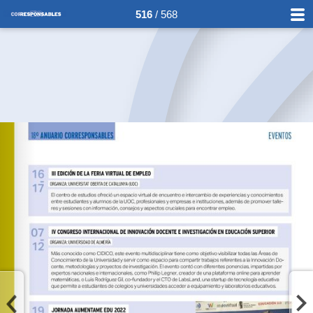
516
/ 568