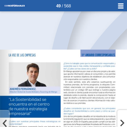
49
/ 568