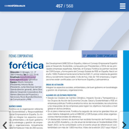
457
/ 568