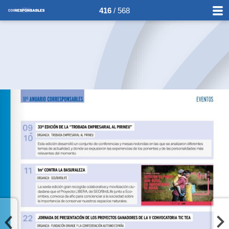
416
/ 568