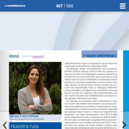
407
/ 568