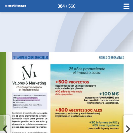
384
/ 568