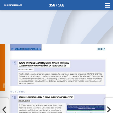
356
/ 568