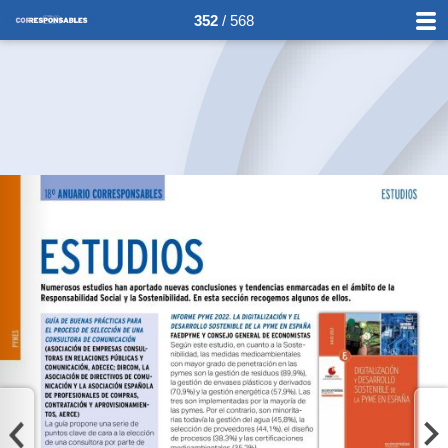
352
/ 568