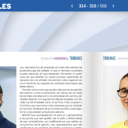
314 - 315
/ 568