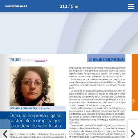
313
/ 568