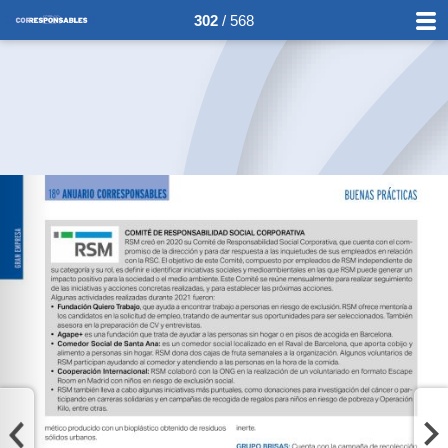
302
/ 568