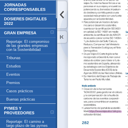
JORNADAS
CORRESPONSABLES
DOSIERES DIGITALES
2022
GRAN EMPRESA
Reportaje: El compromiso
de las grandes empresas
con la Sostenibilidad
Tribunas
Estudios
Eventos
Premios
Casos prácticos
Buenas prácticas
PYMES Y
PROVEEDORES
Reportaje: El camino a
largo plazo de las pymes