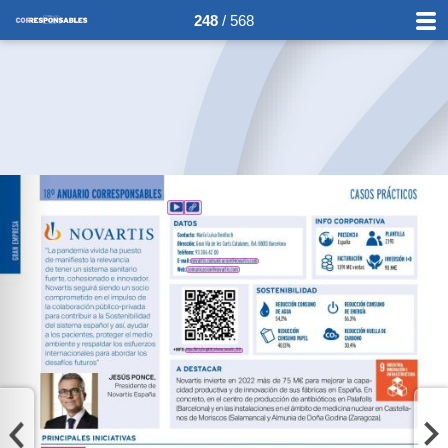
248
/ 568