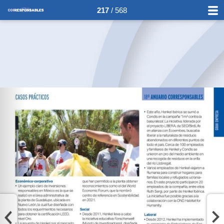
217
/ 568