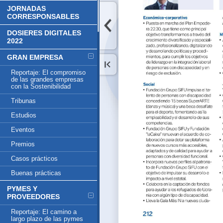
JORNADAS
CORRESPONSABLES
DOSIERES DIGITALES
2022
GRAN EMPRESA
Reportaje: El compromiso
de las grandes empresas
con la Sostenibilidad
Tribunas
Estudios
Eventos
Premios
Casos prácticos
Buenas prácticas
PYMES Y
PROVEEDORES
Reportaje: El camino a
largo plazo de las pymes