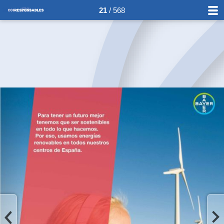
21
/ 568