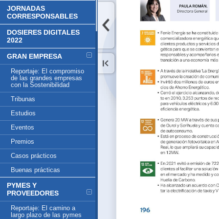
JORNADAS
CORRESPONSABLES
DOSIERES DIGITALES
2022
GRAN EMPRESA
Reportaje: El compromiso
de las grandes empresas
con la Sostenibilidad
Tribunas
Estudios
Eventos
Premios
Casos prácticos
Buenas prácticas
PYMES Y
PROVEEDORES
Reportaje: El camino a
largo plazo de las pymes