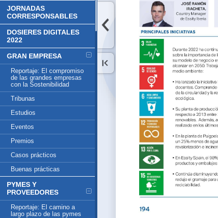
JORNADAS
CORRESPONSABLES
DOSIERES DIGITALES
2022
GRAN EMPRESA
Reportaje: El compromiso
de las grandes empresas
con la Sostenibilidad
Tribunas
Estudios
Eventos
Premios
Casos prácticos
Buenas prácticas
PYMES Y
PROVEEDORES
Reportaje: El camino a
largo plazo de las pymes