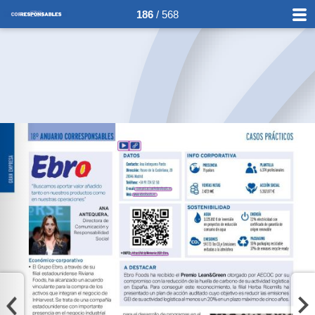
186
/ 568