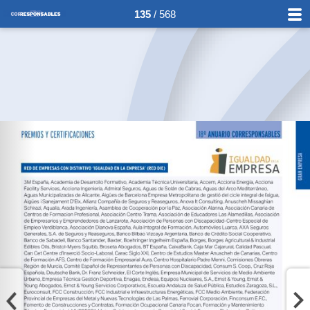
135
/ 568