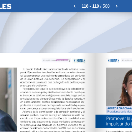
118 - 119
/ 568