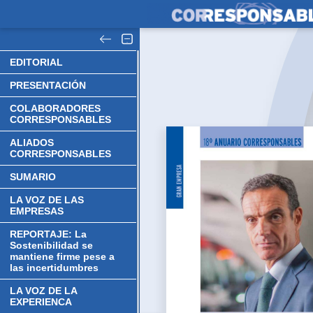
EDITORIAL
PRESENTACIÓN
COLABORADORES
CORRESPONSABLES
ALIADOS
CORRESPONSABLES
SUMARIO
LA VOZ DE LAS
EMPRESAS
REPORTAJE: La
Sostenibilidad se
mantiene firme pese a
las incertidumbres
LA VOZ DE LA
EXPERIENCA