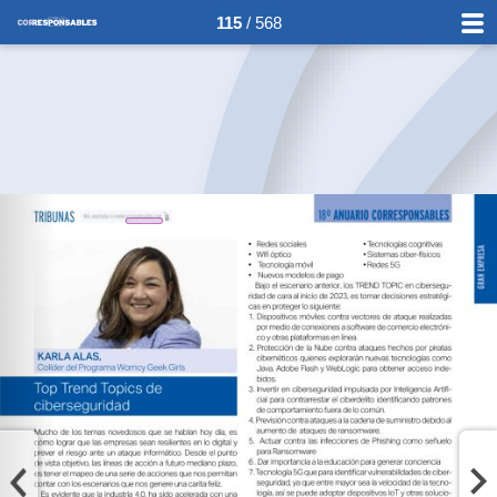
115
/ 568