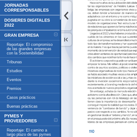
JORNADAS
CORRESPONSABLES
DOSIERES DIGITALES
2022
GRAN EMPRESA
Reportaje: El compromiso
de las grandes empresas
con la Sostenibilidad
Tribunas
Estudios
Eventos
Premios
Casos prácticos
Buenas prácticas
PYMES Y
PROVEEDORES
Reportaje: El camino a
largo plazo de las pymes