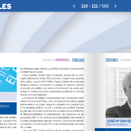
110 - 111
/ 568