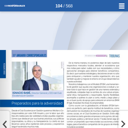
104
/ 568