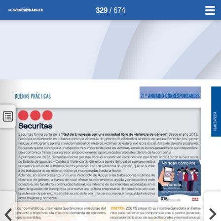
329
/ 674