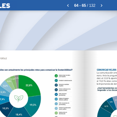
64 - 65
/ 132