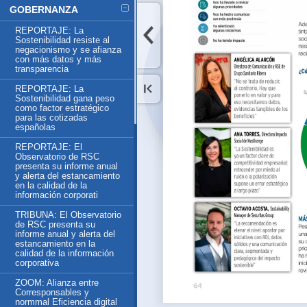
GOBERNANZA
REPORTAJE: La
Sostenibilidad resiste al
negacionismo y se afianza
con más datos y más
transparencia
REPORTAJE: La
Sostenibilidad gana peso
como factor estratégico
para las cotizadas
españolas
REPORTAJE: El
Observatorio de RSC
presenta su informe anual
y alerta del estancamiento
en la calidad de la
información corporati
TRIBUNA: El Observatorio
de RSC presenta su
informe anual y alerta del
estancamiento en la
calidad de la información
corporativa
ZOOM: Alianza entre
Corresponsables y
normmal Eficiencia digital