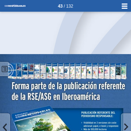
43
/ 132